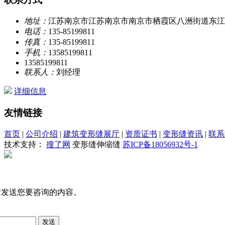
地址：
江苏南京市江苏南京市南京市栖霞区八洲街道东江村
电话：
135-85199811
传真：
135-85199811
手机：
13585199811
13585199811
联系人：
刘经理
详细信息
友情链接
首页
|
公司介绍
|
建筑变形缝展厅
|
资质证书
|
变形缝资讯
|
联系
技术支持：
搜了网
变形缝伸缩缝
苏ICP备18056932号-1
请发送您要咨询的内容。