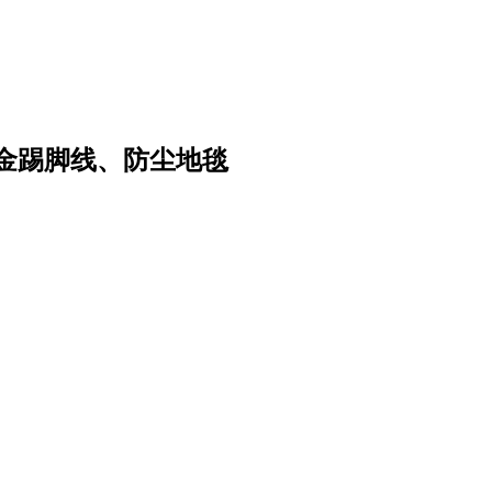
金踢脚线、防尘地毯