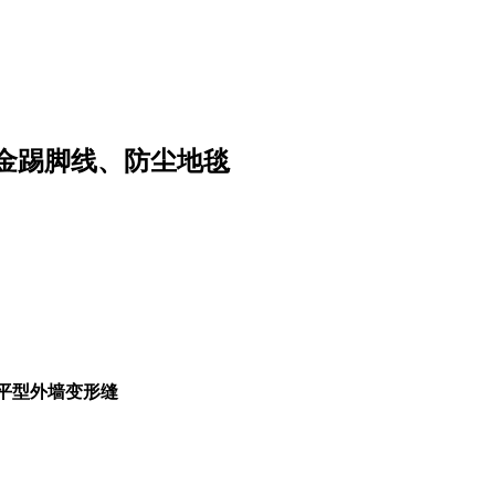
金踢脚线、防尘地毯
平型外墙变形缝